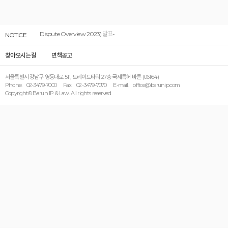
-"남호현의 도메인이름분쟁해결 Overview 2023” (H.H. Nahm’s Domain
Dispute Overview 2023) 발표-
NOTICE
찾아오시는길
면책공고
서울특별시 강남구 영동대로 511, 트레이드타워 27층 국제특허 바른 (06164)
Phone. 02-3479-7000 Fax. 02-3479-7070 E-mail. office@barunip.com
Copyright© Barun IP & Law. All rights reserved.